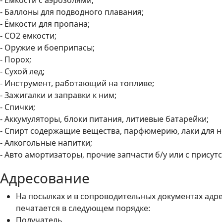
- Ёмкости с аэрозолями;
- Баллоны для подводного плавания;
- Ёмкости для пропана;
- СО2 емкости;
- Оружие и боеприпасы;
- Порох;
- Сухой лед;
- Инструмент, работающий на топливе;
- Зажигалки и заправки к ним;
- Спички;
- Аккумуляторы, блоки питания, литиевые батарейки;
- Спирт содержащие вещества, парфюмерию, лаки для н
- Алкогольные напитки;
- Авто амортизаторы, прочие запчасти б/у или с прису
Адресование
На посылках и в сопроводительных документах адр
печатается в следующем порядке:
Получатель