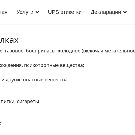
ная
Услуги
UPS этикетки
Декларации
ылках
, газовое, боеприпасы, холодное (включая метательное
хождения, психотропные вещества;
 и другие опасные вещества;
апитки, сигареты
;