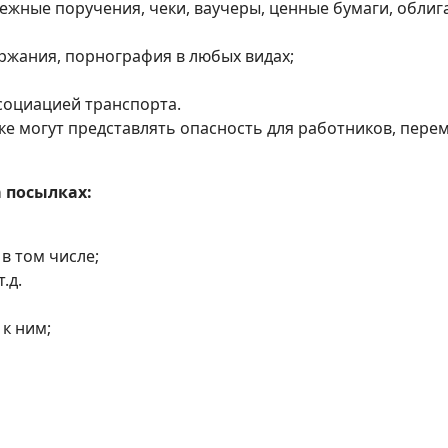
жные поручения, чеки, ваучеры, ценные бумаги, облига
ржания, порнография в любых видах;
социацией транспорта.
ке могут представлять опасность для работников, пер
 посылках:
 в том числе;
.д.
 к ним;