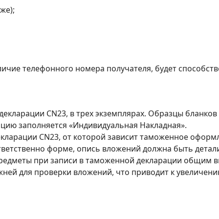
же);
чие телефонного номера получателя, будет способство
декларации CN23, в трех экземплярах. Образцы бланко
ацию заполняется «Индивидуальная Накладная».
ларации CN23, от которой зависит таможенное оформл
ветственно форме, опись вложений должна быть детал
едметы при записи в таможенной декларации общим выра
ней для проверки вложений, что приводит к увеличени